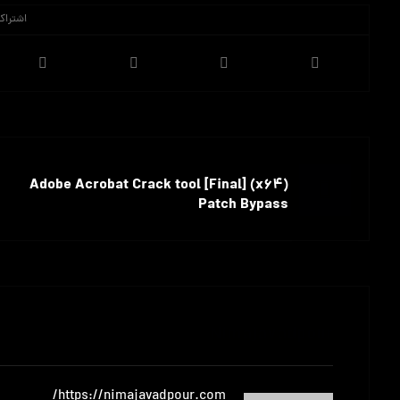
قبلی
Adobe Acrobat Crack tool [Final] (x64)
Patch Bypass
Nimajavadpour
https://nimajavadpour.com/