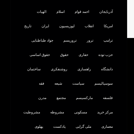
آذربایجان
احمد قوام
اسلام
الهیات
امریکا
انقلاب
اپوزیسیون
ایران
تاریخ
ترامپ
ترور
تروریسم
جواد طباطبایی
حزب توده
حفاری
حقوق
حقوق اساسی
دانشگاه
راهسازی
روشنفکری
ساختمان
سوسیالیسم
سیاست
شیعه
فقه
فلسفه
مارکسیسم
مجتمع
مدرن
مرکز خرید
مسکونی
مشروطه
مشروطیت
معماری
ملی گرایی
پادکست
پهلوی