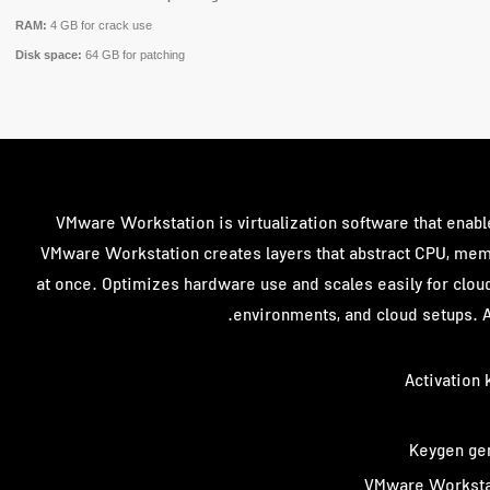
RAM:
4 GB for crack use
Disk space:
64 GB for patching
VMware Workstation is virtualization software that enable
VMware Workstation creates layers that abstract CPU, memo
at once. Optimizes hardware use and scales easily for cloud
environments, and cloud setups. A 
Activation 
Keygen gen
VMware Workstat