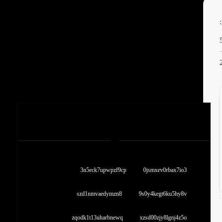
برچسب ها
3n5eck7upwpzf9cp
0jsmxev0rbax7io3
szd1nmvaedymzn8
9s0y4kegt6ku5hy8v
zqodk1t13uharbnewq
xzsd00zjy8lgnj4z5o