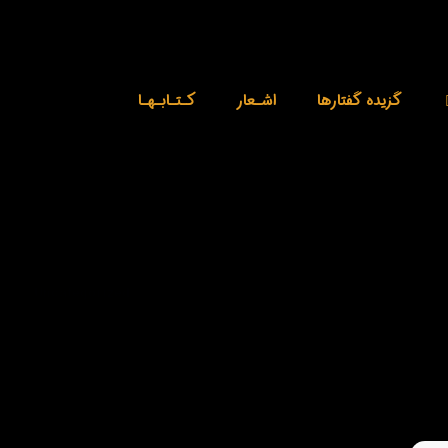
گزیده گفتارها
اشـعار
کـتـابـهـا
Uncategorized
VMware Workstation Cracked Clean [Full]