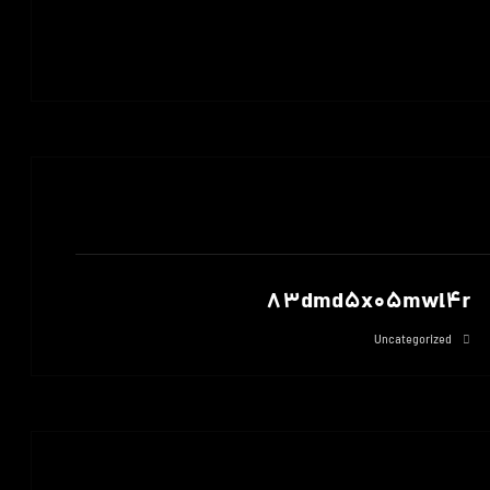
83dmd5x05mwl4r
Uncategorized