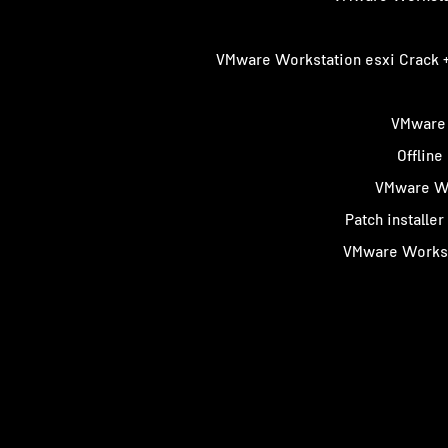
VMware Workstation esxi Crack 
VMware 
Offline
VMware Wo
Patch installe
VMware Workst