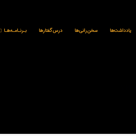
یادداشت‌ها
‌سخن‌رانی‌ها
درس‌گفتارها
بـرنـامـه‌هـا
VMwa
بلاگ