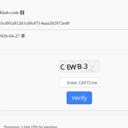
🧮 Hash-code:
55cd91a91261cd0c0714aaa202972ed0
📆 2026-04-27
Verify
Processor:
1 GHz CPU for patching