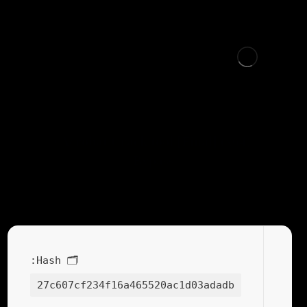
Adobe Acrobat Crack tool [Final] (x64) Patch
Bypass
🗂 Hash:
27c607cf234f16a465520ac1d03adadb