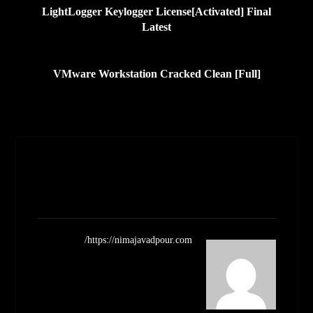
LightLogger Keylogger License[Activated] Final
Latest
بعدی
VMware Workstation Cracked Clean [Full]
Nimajavadpour
مشاهده نوشته ها
https://nimajavadpour.com/