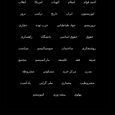
احمد قوام
اسلام
الهیات
امریکا
انقلاب
اپوزیسیون
ایران
تاریخ
ترامپ
ترور
تروریسم
جواد طباطبایی
حزب توده
حفاری
حقوق
حقوق اساسی
دانشگاه
راهسازی
روشنفکری
ساختمان
سوسیالیسم
سیاست
شیعه
فقه
فلسفه
مارکسیسم
مجتمع
مدرن
مرکز خرید
مسکونی
مشروطه
مشروطیت
معماری
ملی گرایی
پادکست
پهلوی
پیشه وری
کمونیسم