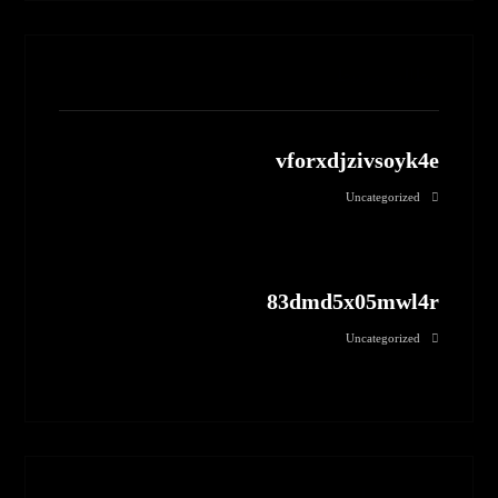
مطالب مرتبط
vforxdjzivsoyk4e
Uncategorized
83dmd5x05mwl4r
Uncategorized
بدون نظر