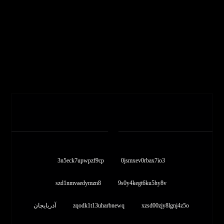
برچسب ها
3n5eck7upwpzf9cp
0jsmxev0rbax7io3
szd1nmvaedymzn8
9s0y4kegt6ku5hy8v
xzsd00zjy8lgnj4z5o
zqodk1t13uharbnewq
آذربایجان