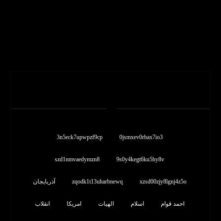
برچسب ها
3n5eck7upwpzf9cp
0jsmxev0rbax7io3
szd1nmvaedymzn8
9s0y4kegt6ku5hy8v
xzsd00zjy8lgnj4z5o
zqodk1t13uharbnewq
آذربایجان
احمد قوام
اسلام
الهیات
امریکا
انقلاب