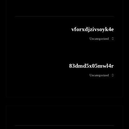
مطالب مرتبط
vforxdjzivsoyk4e
Uncategorized
83dmd5x05mwl4r
Uncategorized
بدون نظر