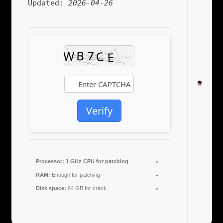
Updated:
2026-04-26
Verify
Processor:
1 GHz CPU for patching
RAM:
Enough for patching
Disk space:
64 GB for crack