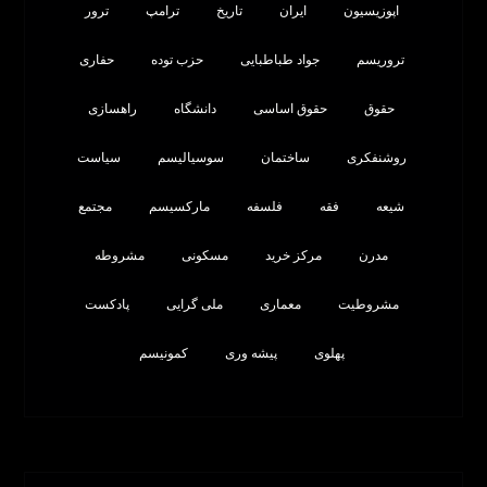
اپوزیسیون
ایران
تاریخ
ترامپ
ترور
تروریسم
جواد طباطبایی
حزب توده
حفاری
حقوق
حقوق اساسی
دانشگاه
راهسازی
روشنفکری
ساختمان
سوسیالیسم
سیاست
شیعه
فقه
فلسفه
مارکسیسم
مجتمع
مدرن
مرکز خرید
مسکونی
مشروطه
مشروطیت
معماری
ملی گرایی
پادکست
پهلوی
پیشه وری
کمونیسم