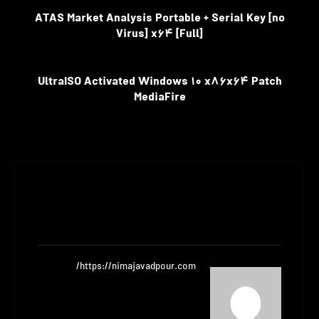
قبلی
ATAS Market Analysis Portable + Serial Key [no
Virus] x64 [Full]
بعدی
UltraISO Activated Windows 10 x86x64 Patch
MediaFire
Nimajavadpour
مشاهده نوشته ها
https://nimajavadpour.com/