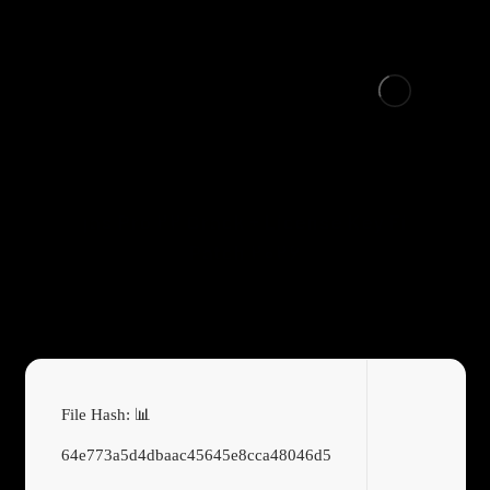
Vegas Pro 22 Crack + License Key Final
Patch 2026
📊 File Hash:
64e773a5d4dbaac45645e8cca48046d5