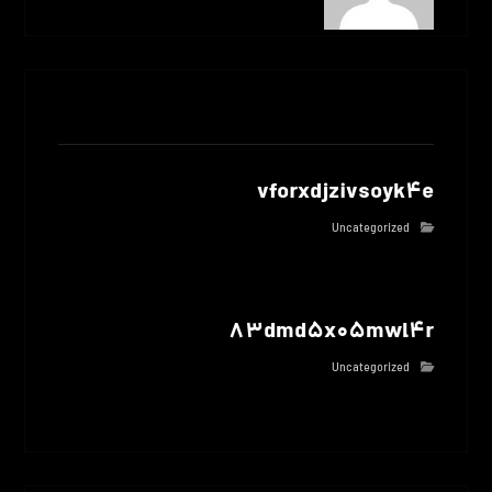
مطالب مرتبط
vforxdjzivsoyk4e
Uncategorized
83dmd5x05mwl4r
Uncategorized