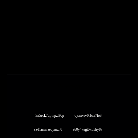
برچسب ها
3n5eck7upwpzf9cp
0jsmxev0rbax7io3
szd1nmvaedymzn8
9s0y4kegt6ku5hy8v