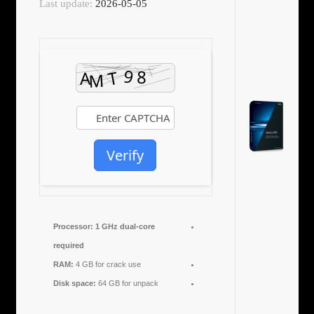
Last update:
2026-05-05
Verify
Processor:
1 GHz dual-core
required
RAM:
4 GB for crack use
Disk space:
64 GB for unpack