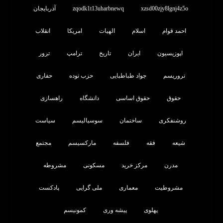
xzsd00zjy8lgnj4z5o
zqodk1t13uharbnewq
آذربایجان
احمد قوام
اسلام
الهیات
امریکا
انقلاب
اپوزیسیون
ایران
تاریخ
ترامپ
ترور
تروریسم
جواد طباطبایی
حزب توده
حفاری
حقوق
حقوق اساسی
دانشگاه
راهسازی
روشنفکری
ساختمان
سوسیالیسم
سیاست
شیعه
فقه
فلسفه
مارکسیسم
مجتمع
مدرن
مرکز خرید
مسکونی
مشروطه
مشروطیت
معماری
ملی گرایی
پادکست
پهلوی
پیشه وری
کمونیسم