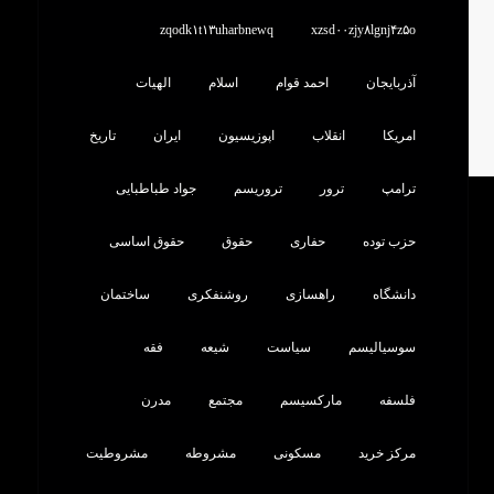
zqodk۱t۱۳uharbnewq
xzsd۰۰zjy۸lgnj۴z۵o
آذربایجان
احمد قوام
اسلام
الهیات
امریکا
انقلاب
اپوزیسیون
ایران
تاریخ
ترامپ
ترور
تروریسم
جواد طباطبایی
حزب توده
حفاری
حقوق
حقوق اساسی
دانشگاه
راهسازی
روشنفکری
ساختمان
سوسیالیسم
سیاست
شیعه
فقه
فلسفه
مارکسیسم
مجتمع
مدرن
مرکز خرید
مسکونی
مشروطه
مشروطیت