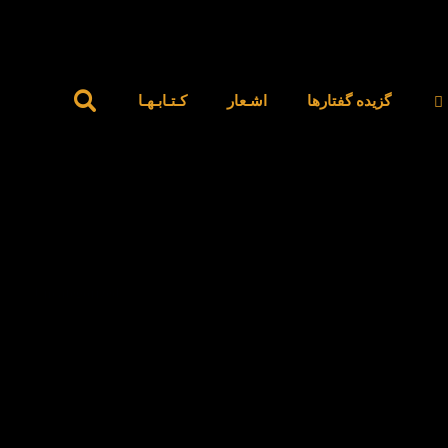
گزیده گفتارها
اشـعار
کـتـابـهـا
Uncategorized
UltimateDefrag Portable Windows ۱۰ [x۸۶-x۶۴] 
MediaFire