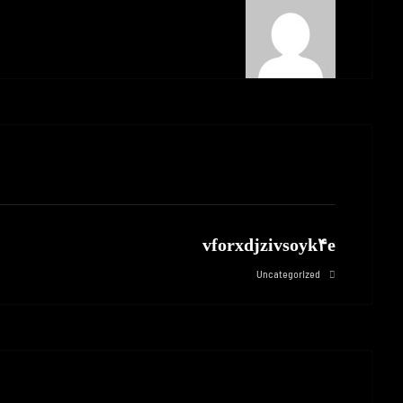
مطالب مرتبط
vforxdjzivsoyk۴e
Uncategorized
بدون نظر