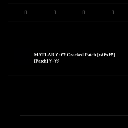
بعدی
MATLAB ۲۰۲۴ Cracked Patch [x۸۶x۶۴]
[Patch] ۲۰۲۶
مشاهده نوشته ها