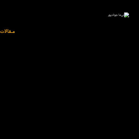
مـقالات
Portable Windows ۱۰ [x۸۶-x۶۴] [Latest]
MediaFire