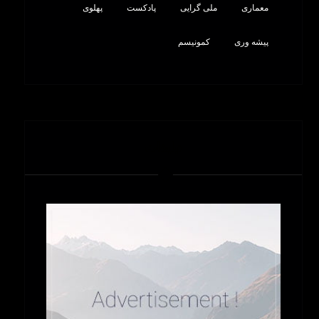
معماری
ملی گرایی
پادکست
پهلوی
پیشه وری
کمونیسم
تبلیغات