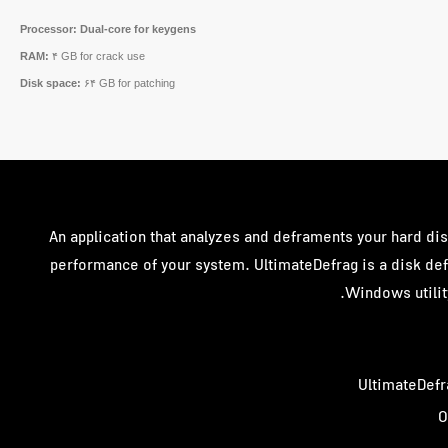
Processor:
Dual-core for keygens
RAM:
۴ GB for crack use
Disk space:
۶۴ GB for patching
An application that analyzes and deframents your hard dis
performance of your system. UltimateDefrag is a disk de
Windows utilit
UltimateDefr
O