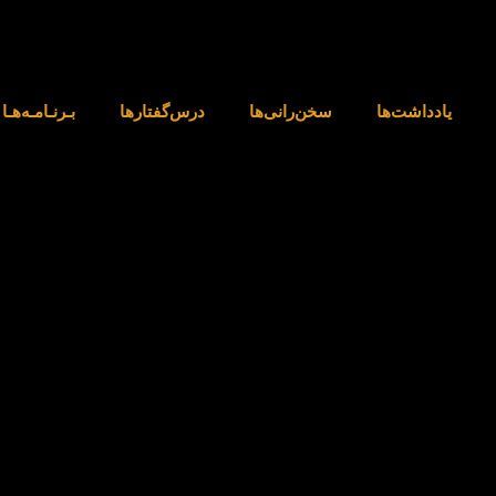
یادداشت‌ها
‌سخن‌رانی‌ها
درس‌گفتارها
بـرنـامـه‌هـا
UltimateDefrag 
بلاگ
[Latest]