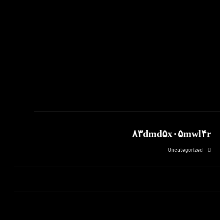
۸۳dmd۵x۰۵mwl۴r
Uncategorized