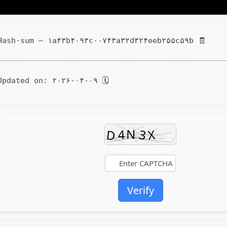
🧾 Hash-sum — ۱a۴۳b۴۰۹۳c۰۰۷۴۳a۳۲d۳۲۴eeb۲۵۵c۵۹b
🗓 Updated on: ۲۰۲۶-۰۴-۰۹
Verify