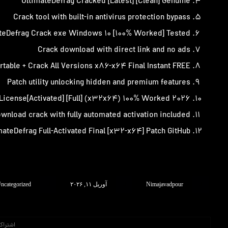
UltimateDefrag Cracked [Latest] [Clean] Genuine
Crack tool with built-in antivirus protection bypass
teDefrag Crack exe Windows ۱۰ [۱۰۰% Worked] Tested
Crack download with direct link and no ads
rtable + Crack All Versions x۸۶-x۶۴ Final Instant FREE
Patch utility unlocking hidden and premium features
 License[Activated] [Full] (x۳۲x۶۴) ۱۰۰% Worked ۲۰۲۶
wnload crack with fully automated activation included
mateDefrag Full-Activated Final [x۳۲-x۶۴] Patch GitHub
Nimajavadpour
آوریل ۱۱, ۲۰۲۶
ncategorized