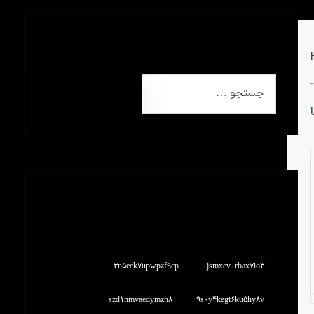
جستجو
برچسب ها
۳n۵eck۷upwpzf۹cp
۰jsmxev۰rbax۷io۳
szd۱nmvaedymzn۸
۹s۰y۴kegt۶ku۵hy۸v