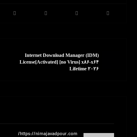
قبلی
Internet Download Manager (IDM)
License[Activated] [no Virus] x۸۶-x۶۴
Lifetime ۲۰۲۶
Nimajavadpour
https://nimajavadpour.com/