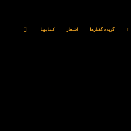
گزیده گفتارها
اشـعار
کـتـابـهـا
بلاگ
sd۴tueu۵fkatxw