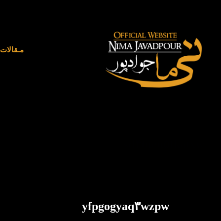
مـقالات
sd۴tueu۵fkatxw
yfpgogyaq۳wzpw