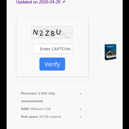
2026-04-29
📌 Updated on
Verify
Processor:
1 GHz chip
recommended
RAM:
Minimum 4 GB
Disk space:
64 GB required