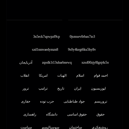
برچسب ها
3n5eck7upwpzf9cp
0jsmxev0rbax7io3
szd1nmvaedymzn8
9s0y4kegt6ku5hy8v
xzsd00zjy8lgnj4z5o
zqodk1t13uharbnewq
آذربایجان
احمد قوام
اسلام
الهیات
امریکا
انقلاب
اپوزیسیون
ایران
تاریخ
ترامپ
ترور
تروریسم
جواد طباطبایی
حزب توده
حفاری
حقوق
حقوق اساسی
دانشگاه
راهسازی
روشنفکری
ساختمان
سوسیالیسم
سیاست