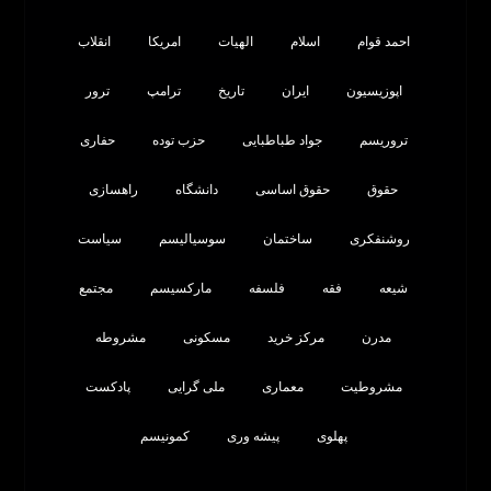
احمد قوام
اسلام
الهیات
امریکا
انقلاب
اپوزیسیون
ایران
تاریخ
ترامپ
ترور
تروریسم
جواد طباطبایی
حزب توده
حفاری
حقوق
حقوق اساسی
دانشگاه
راهسازی
روشنفکری
ساختمان
سوسیالیسم
سیاست
شیعه
فقه
فلسفه
مارکسیسم
مجتمع
مدرن
مرکز خرید
مسکونی
مشروطه
مشروطیت
معماری
ملی گرایی
پادکست
پهلوی
پیشه وری
کمونیسم