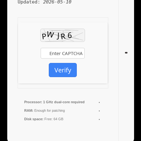
Updated:
2026-05-10
Verify
Processor:
1 GHz dual-core required
RAM:
Enough for patching
Disk space:
Free: 64 GB