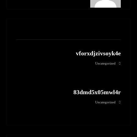
مطالب مرتبط
vforxdjzivsoyk4e
Uncategorized
83dmd5x05mwl4r
Uncategorized