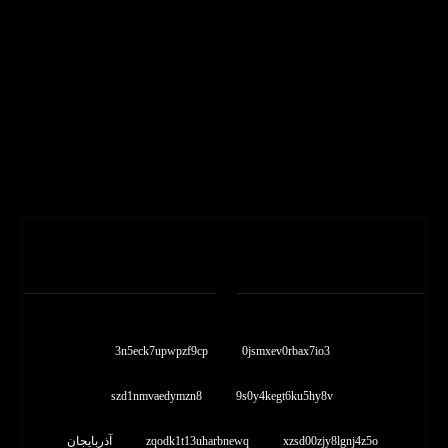
برچسب ها
3n5eck7upwpzf9cp
0jsmxev0rbax7io3
szd1nmvaedymzn8
9s0y4kegt6ku5hy8v
xzsd00zjy8lgnj4z5o
zqodk1t13uharbnewq
آذربایجان