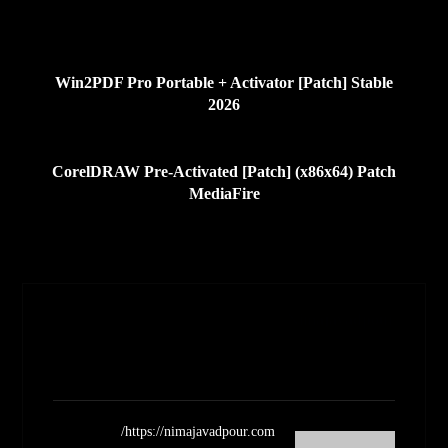
قبلی
Win2PDF Pro Portable + Activator [Patch] Stable
2026
بعدی
CorelDRAW Pre-Activated [Patch] (x86x64) Patch
MediaFire
Nimajavadpour
مشاهده نوشته ها
https://nimajavadpour.com/