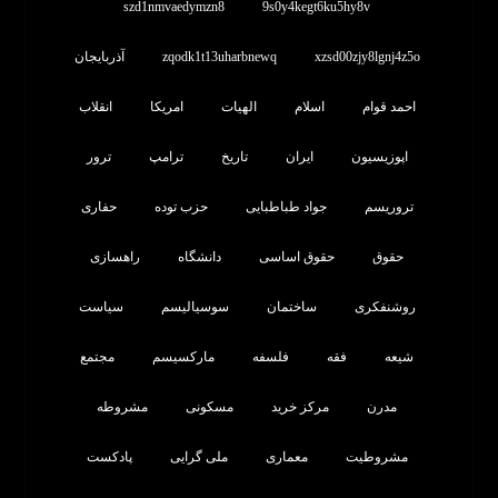
szd1nmvaedymzn8
9s0y4kegt6ku5hy8v
xzsd00zjy8lgnj4z5o
zqodk1t13uharbnewq
آذربایجان
احمد قوام
اسلام
الهیات
امریکا
انقلاب
اپوزیسیون
ایران
تاریخ
ترامپ
ترور
تروریسم
جواد طباطبایی
حزب توده
حفاری
حقوق
حقوق اساسی
دانشگاه
راهسازی
روشنفکری
ساختمان
سوسیالیسم
سیاست
شیعه
فقه
فلسفه
مارکسیسم
مجتمع
مدرن
مرکز خرید
مسکونی
مشروطه
مشروطیت
معماری
ملی گرایی
پادکست