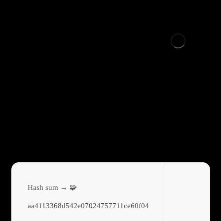
ReGet Deluxe Crack + Keygen Full [Latest]
Verified
🧩 Hash sum →
aa4113368d542e07024757711ce60f04