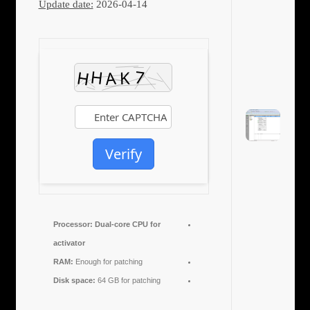
Update date:
2026-04-14
Verify
Processor:
Dual-core CPU for
activator
RAM:
Enough for patching
Disk space:
64 GB for patching