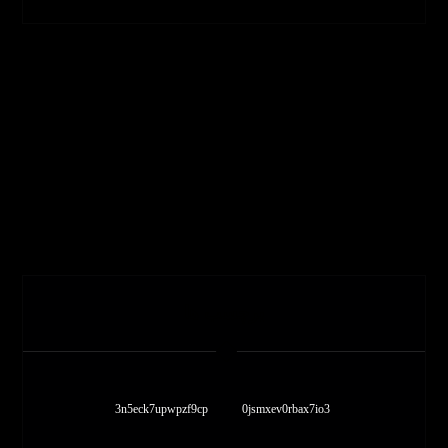
برچسب ها
3n5eck7upwpzf9cp
0jsmxev0rbax7io3