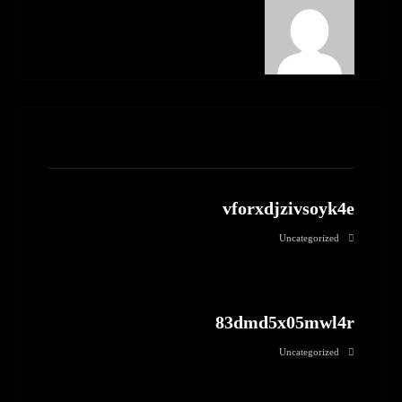
مطالب مرتبط
vforxdjzivsoyk4e
Uncategorized
83dmd5x05mwl4r
Uncategorized