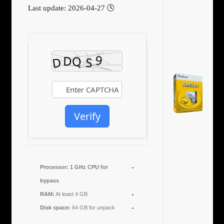
🕓 Last update: 2026-04-27
Verify
Processor:
1 GHz CPU for
bypass
RAM:
At least 4 GB
Disk space:
64 GB for unpack