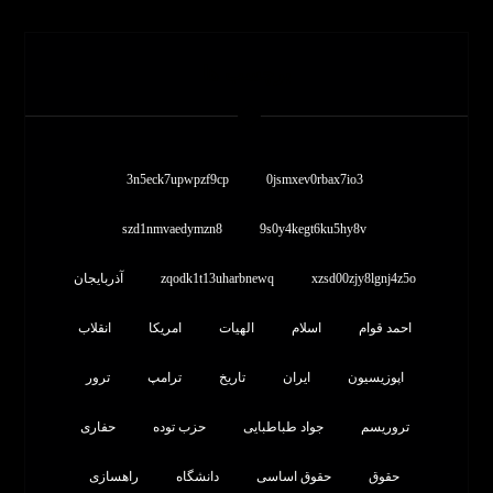
برچسب ها
3n5eck7upwpzf9cp
0jsmxev0rbax7io3
szd1nmvaedymzn8
9s0y4kegt6ku5hy8v
xzsd00zjy8lgnj4z5o
zqodk1t13uharbnewq
آذربایجان
احمد قوام
اسلام
الهیات
امریکا
انقلاب
اپوزیسیون
ایران
تاریخ
ترامپ
ترور
تروریسم
جواد طباطبایی
حزب توده
حفاری
حقوق
حقوق اساسی
دانشگاه
راهسازی