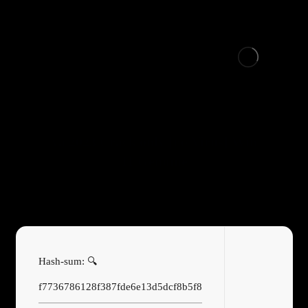
Recuva 2023 Crack only [no Virus] Windows
11 Genuine
🔍 Hash-sum:
f7736786128f387fde6e13d5dcf8b5f8