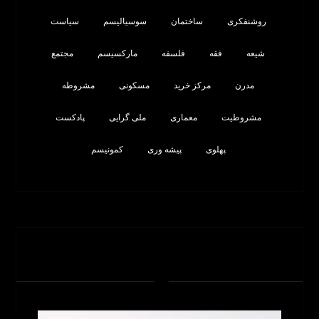
روشنفکری
ساختمان
سوسیالیسم
سیاست
شیعه
فقه
فلسفه
مارکسیسم
مجتمع
مدرن
مرکز خرید
مسکونی
مشروطه
مشروطیت
معماری
ملی گرایی
پادکست
پهلوی
پیشه وری
کمونیسم
تبلیغات