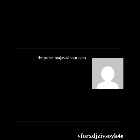
Nimajavadpour
مشاهده نوشته ها
https://nimajavadpour.com/
مطالب مرتبط
vforxdjzivsoyk4e