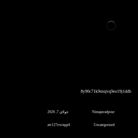
op9nj2ffwyk0cbn0y
8y90c71k9mujvq9eo19j1ddb
Nimajavadpour
جولای 7, 2026
aiv127rrwtqqi4
Uncategorized