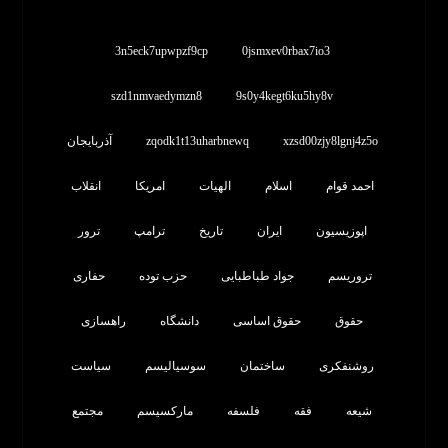
3n5eck7upwpzf9cp
0jsmxev0rbax7io3
szd1nmvaedymzn8
9s0y4kegt6ku5hy8v
xzsd00zjy8lgnj4z5o
zqodk1t13uharbnewq
آذربایجان
احمد قوام
اسلام
الهیات
امریکا
انقلاب
اپوزیسیون
ایران
تاریخ
ترامپ
ترور
تروریسم
جواد طباطبایی
حزب توده
حفاری
حقوق
حقوق اساسی
دانشگاه
راهسازی
روشنفکری
ساختمان
سوسیالیسم
سیاست
شیعه
فقه
فلسفه
مارکسیسم
مجتمع