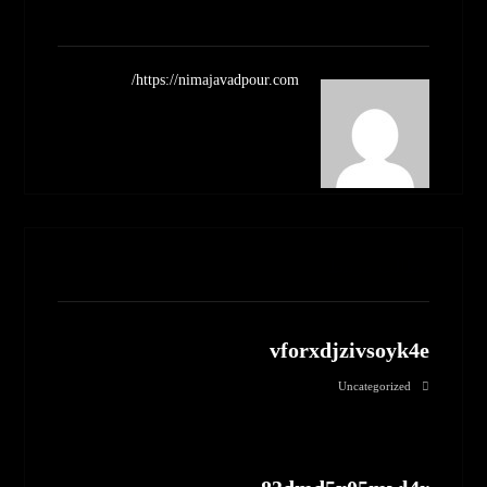
https://nimajavadpour.com/
مطالب مرتبط
vforxdjzivsoyk4e
Uncategorized