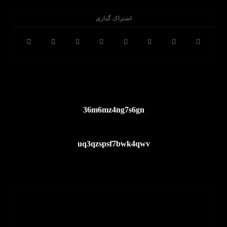
قبلی
36m6mz4ng7s6gn
بعدی
uq3qzspsf7bwk4qwv
Nimajavadpour
مشاهده نوشته ها