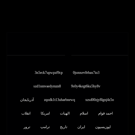
برچسب ها
3n5eck7upwpzf9cp
0jsmxev0rbax7io3
szd1nmvaedymzn8
9s0y4kegt6ku5hy8v
xzsd00zjy8lgnj4z5o
zqodk1t13uharbnewq
آذربایجان
احمد قوام
اسلام
الهیات
امریکا
انقلاب
اپوزیسیون
ایران
تاریخ
ترامپ
ترور