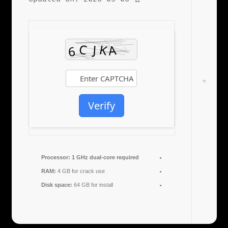
Verify
Processor:
1 GHz dual-core required
RAM:
4 GB for crack use
Disk space:
64 GB for install