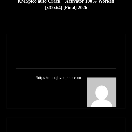
KMSpico auto Crack + Activator 100% Worked
[x32x64] [Final] 2026
Nimajavadpour
مشاهده نوشته ها
https://nimajavadpour.com/
مطالب مرتبط