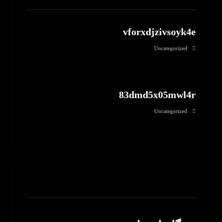
vforxdjzivsoyk4e
Uncategorized
83dmd5x05mwl4r
Uncategorized
بدون نظر