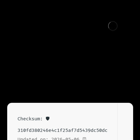
Net Transport Crack + Activator 100%
Worked [Clean] Verified
🛡️ Checksum:
310fd380246e4c1f25af7d5439dc50dc
⏰ Updated on: 2026-05-06