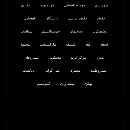
تروریسم
جواد طباطبایی
حزب توده
حفاری
حقوق
حقوق اساسی
دانشگاه
راهسازی
روشنفکری
ساختمان
سوسیالیسم
سیاست
شیعه
فقه
فلسفه
مارکسیسم
مجتمع
مدرن
مرکز خرید
مسکونی
مشروطه
مشروطیت
معماری
ملی گرایی
پادکست
پهلوی
پیشه وری
کمونیسم
تبلیغات