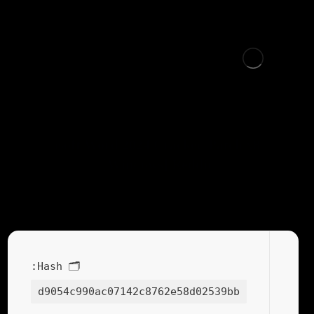
Microsoft Word 2024 Cracked Patch x86-x64
[Windows] Reddit
🗂 Hash:
d9054c990ac07142c8762e58d02539bb