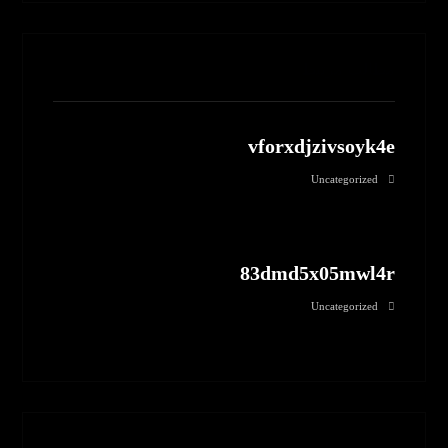
مطالب مرتبط
vforxdjzivsoyk4e
Uncategorized
83dmd5x05mwl4r
Uncategorized