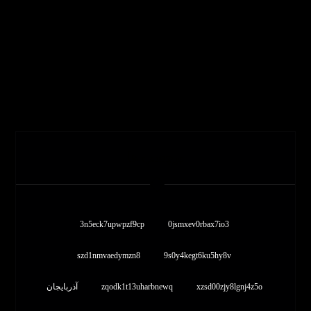
برچسب ها
3n5eck7upwpzf9cp
0jsmxev0rbax7io3
szd1nmvaedymzn8
9s0y4kegt6ku5hy8v
xzsd00zjy8lgnj4z5o
zqodk1t13uharbnewq
آذربایجان