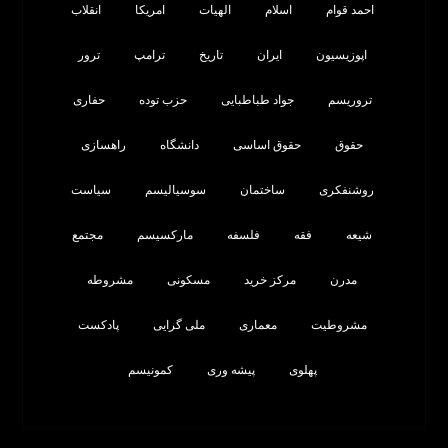
احمد قوام
اسلام
الهیات
امریکا
انقلاب
اپوزیسیون
ایران
تاریخ
ترامپ
ترور
تروریسم
جواد طباطبایی
حزب توده
حفاری
حقوق
حقوق اساسی
دانشگاه
راهسازی
روشنفکری
ساختمان
سوسیالیسم
سیاست
شیعه
فقه
فلسفه
مارکسیسم
مجتمع
مدرن
مرکز خرید
مسکونی
مشروطه
مشروطیت
معماری
ملی گرایی
پادکست
پهلوی
پیشه وری
کمونیسم