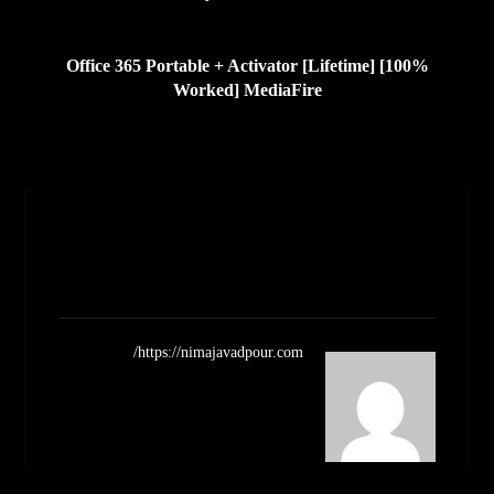
بعدی
Office 365 Portable + Activator [Lifetime] [100%
Worked] MediaFire
Nimajavadpour
مشاهده نوشته ها
https://nimajavadpour.com/