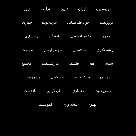
اپوزیسیون
ایران
تاریخ
ترامپ
ترور
تروریسم
جواد طباطبایی
حزب توده
حفاری
حقوق
حقوق اساسی
دانشگاه
راهسازی
روشنفکری
ساختمان
سوسیالیسم
سیاست
شیعه
فقه
فلسفه
مارکسیسم
مجتمع
مدرن
مرکز خرید
مسکونی
مشروطه
مشروطیت
معماری
ملی گرایی
پادکست
پهلوی
پیشه وری
کمونیسم