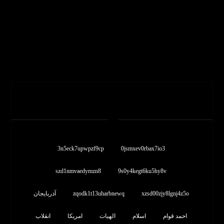
برچسب ها
3n5eck7upwpzf9cp
0jsmxev0rbax7io3
szd1nmvaedymzn8
9s0y4kegt6ku5hy8v
xzsd00zjy8lgnj4z5o
zqodk1t13uharbnewq
آذربایجان
احمد قوام
اسلام
الهیات
امریکا
انقلاب