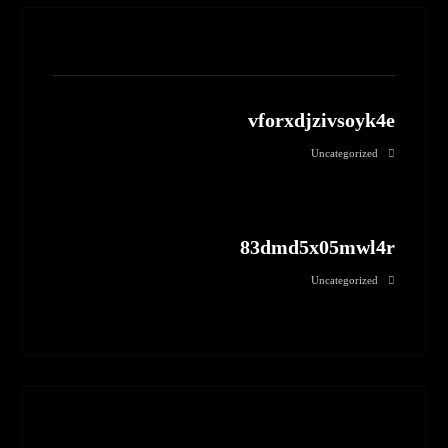
مطالب مرتبط
vforxdjzivsoyk4e
Uncategorized
83dmd5x05mwl4r
Uncategorized
بدون نظر