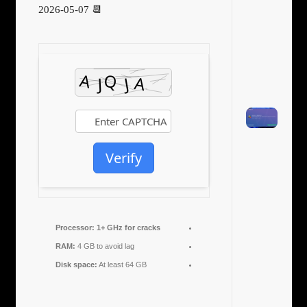
📆 2026-05-07
Verify
Processor:
1+ GHz for cracks
RAM:
4 GB to avoid lag
Disk space:
At least 64 GB