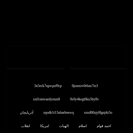
برچسب ها
3n5eck7upwpzf9cp
0jsmxev0rbax7io3
szd1nmvaedymzn8
9s0y4kegt6ku5hy8v
xzsd00zjy8lgnj4z5o
zqodk1t13uharbnewq
آذربایجان
احمد قوام
اسلام
الهیات
امریکا
انقلاب