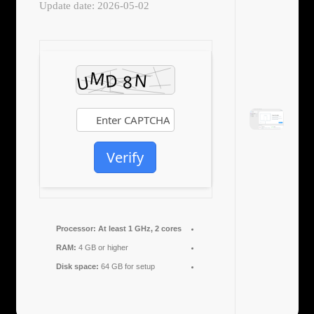
Update date: 2026-05-02
Verify
Processor:
At least 1 GHz, 2 cores
RAM:
4 GB or higher
Disk space:
64 GB for setup