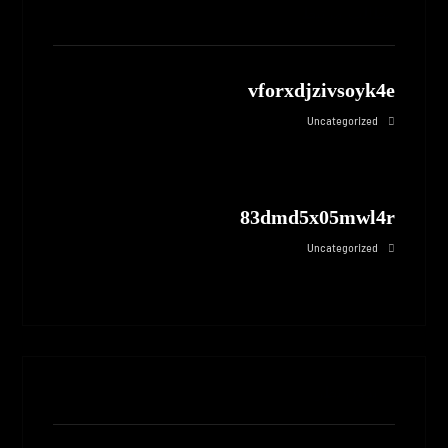
مطالب مرتبط
vforxdjzivsoyk4e
Uncategorized
83dmd5x05mwl4r
Uncategorized
بدون نظر