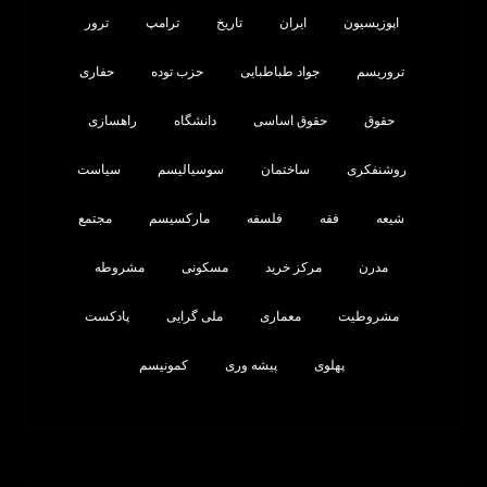
اپوزیسیون
ایران
تاریخ
ترامپ
ترور
تروریسم
جواد طباطبایی
حزب توده
حفاری
حقوق
حقوق اساسی
دانشگاه
راهسازی
روشنفکری
ساختمان
سوسیالیسم
سیاست
شیعه
فقه
فلسفه
مارکسیسم
مجتمع
مدرن
مرکز خرید
مسکونی
مشروطه
مشروطیت
معماری
ملی گرایی
پادکست
پهلوی
پیشه وری
کمونیسم