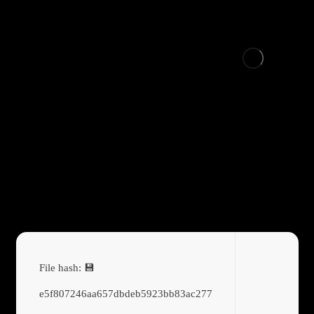
iMazing Portable exe Windows 10 Windows 11
Bypass
💾 File hash:
e5f807246aa657dbdeb5923bb83ac277