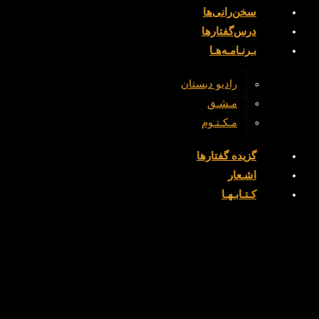
‌سخن‌رانی‌ها
درس‌گفتارها
بـرنـامـه‌هـا
رادیو دبستان
مـشـق
مـکـتـوم
گزیده گفتارها
اشـعار
کـتـابـهـا