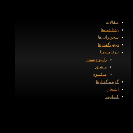
مـقالات
یادداشت‌ها
‌سخن‌رانی‌ها
درس‌گفتارها
بـرنـامـه‌هـا
رادیو دبستان
مـشـق
مـکـتـوم
گزیده گفتارها
اشـعار
کـتـابـهـا
کتاب‌ها