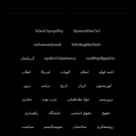
برچسب ها
3n5eck7upwpzf9cp
0jsmxev0rbax7io3
szd1nmvaedymzn8
9s0y4kegt6ku5hy8v
xzsd00zjy8lgnj4z5o
zqodk1t13uharbnewq
آذربایجان
احمد قوام
اسلام
الهیات
امریکا
انقلاب
اپوزیسیون
ایران
تاریخ
ترامپ
ترور
تروریسم
جواد طباطبایی
حزب توده
حفاری
حقوق
حقوق اساسی
دانشگاه
راهسازی
روشنفکری
ساختمان
سوسیالیسم
سیاست