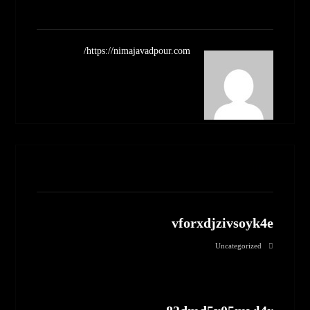
https://nimajavadpour.com/
مطالب مرتبط
vforxdjzivsoyk4e
Uncategorized