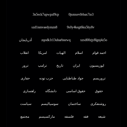
3n5eck7upwpzf9cp
0jsmxev0rbax7io3
szd1nmvaedymzn8
9s0y4kegt6ku5hy8v
xzsd00zjy8lgnj4z5o
zqodk1t13uharbnewq
آذربایجان
احمد قوام
اسلام
الهیات
امریکا
انقلاب
اپوزیسیون
ایران
تاریخ
ترامپ
ترور
تروریسم
جواد طباطبایی
حزب توده
حفاری
حقوق
حقوق اساسی
دانشگاه
راهسازی
روشنفکری
ساختمان
سوسیالیسم
سیاست
شیعه
فقه
فلسفه
مارکسیسم
مجتمع