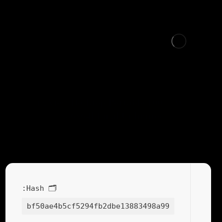
TradingView Desktop Portable 100% Worked
[x86x64] Final Unlimited
🗂 Hash:
bf50ae4b5cf5294fb2dbe13883498a99