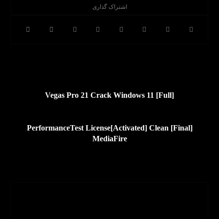
قبلی
Vegas Pro 21 Crack Windows 11 [Full]
بعدی
PerformanceTest License[Activated] Clean [Final]
MediaFire
Nimajavadpour
مشاهده نوشته ها