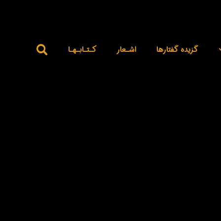
گزیده گفتارها
اشـعار
کـتـابـهـا
بلاگ
مارکسیسم