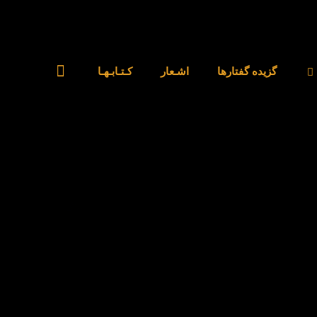
گزیده گفتارها
اشـعار
کـتـابـهـا
بلاگ
رهبر