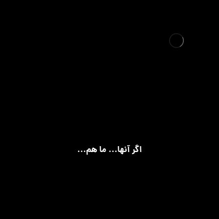
خامنه ای
اگر آنها… ما هم…
جولای 3, 2025