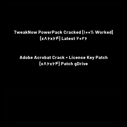
قبلی
TweakNow PowerPack Cracked [100% Worked]
[x86x64] Latest 2026
بعدی
Adobe Acrobat Crack + License Key Patch
[x86x64] Patch gDrive
Nimajavadpour
مشاهده نوشته ها