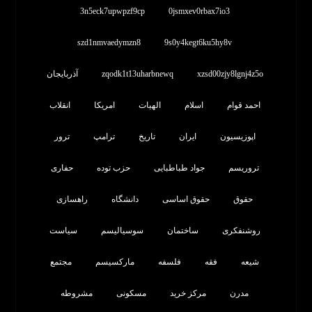
3n5eck7upwpzf9cp
0jsmxev0rbax7io3
szd1nmvaedymzn8
9s0y4kegt6ku5hy8v
xzsd00zjy8lgnj4z5o
zqodk1t13uharbnewq
آذربایجان
احمد قوام
اسلام
الهیات
امریکا
انقلاب
اپوزیسیون
ایران
تاریخ
ترامپ
ترور
تروریسم
جواد طباطبایی
حزب توده
حفاری
حقوق
حقوق اساسی
دانشگاه
راهسازی
روشنفکری
ساختمان
سوسیالیسم
سیاست
شیعه
فقه
فلسفه
مارکسیسم
مجتمع
مدرن
مرکز خرید
مسکونی
مشروطه