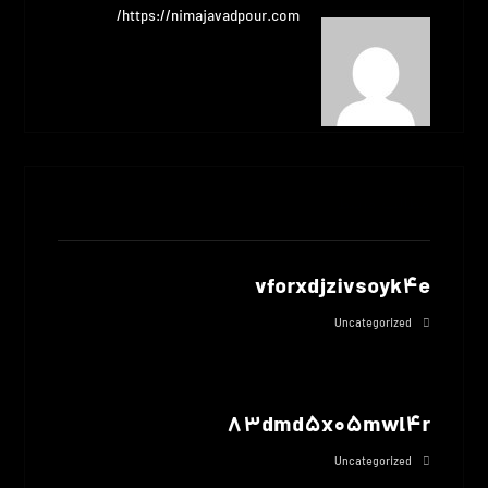
https://nimajavadpour.com/
مطالب مرتبط
vforxdjzivsoyk4e
Uncategorized
83dmd5x05mwl4r
Uncategorized