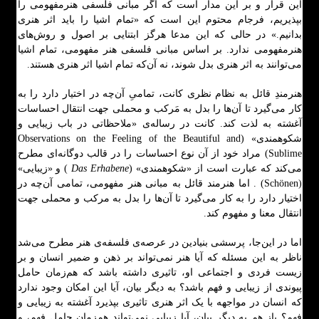
این قرار و بر این مدار است که اگر مبانی فلسفی هنرمفهومی را
بپذیریم، فرجام محتوم این است که «تمام اشیا را باید اثر هنری
بدانیم.» در حالی که این مدعا هرگز ابتنایی بر اصول و روش‌های
هنرمفهومی ندارد. بر اساس مبانی فلسفی هنر مفهومی، تمام اشیا
می‌توانند به اثر هنری بدل شوند، نه آن‌که تمام اشیا اثر هنری هستند.
هنرمندِ قائل به نظام نظری کانت، تمامیِ آن‌چه در اختیار دارد را به
کار می‌گیرد تا آن‌ها را بدل به مَرکب و محملی جهت انتقال احساسات
آغشته به لذت کند. کانت در رساله‌ی «ملاحظاتی در باب زیبایی و
شکوهمندی» (Observations on the Feeling of the Beautiful and
Sublime) مراد خود از آن نوع احساسات را در قالب دوگانه‌ای مطرح
می‌کند که عبارت است از «شکوهمندی» (
Das Erhabene
) و «زیبایی»
(Schönen) . اما هنرمند قائل به مبانی هنر مفهومی، تمامی آن‌چه در
اختیار دارد را به کار می‌گیرد تا آن‌ها را بدل به مرکب و محملی جهت
انتقال معنا و مفهوم کند.
اما در این‌جا، پرسشی بنیادین در عرصه‌ی فلسفه‌ی هنر مطرح می‌شد
ناظر به این مسئله که آیا هنر نمی‌تواند بر ذهن و ضمیر انسان و بر
زیست فردی و اجتماعی او، تاثیری داشته باشد که هم‌زمان حامل
پیوندی از زیبایی و فهم باشد؟ به دیگر بیان، آیا این امکان وجود ندارد
که انسان در مواجهه با یک اثر هنری تاثیری بپذیرد آغشته به زیبایی و
فهم؟ باز هم به دیگر بیان، آیا زیبایی نمی‌تواند هم‌زمان حامل فهم، و