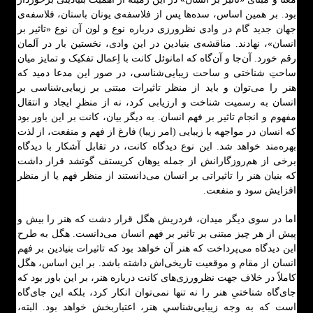
بود. بر همین اساس، سده‌ها پس از فلاسفه‌ی یونان باستان، فلاسفه‌ی
جهان جدید گام در وادی نظرورزی درباره نوع و لون آن نوع «تاثیر بر
انسان»، نهادند. مناقشه‌ی بنیادین در این وادی، نخستین بار در آلمان
رقم خورد. آن‌جا و آن‌گاه که امانوئل کانت با اِعمال تفکیک و تمایز میان
ساحتِ شناختی و ساحت زیبایی‌شناسی، در صور این مدعا دمید که
هنر را می‌توان و باید از منظر تاثیرات مبتنی بر زیبایی‌شناسی بر
انسان به رسمیت شناخت و ارزیابی کرد، نه از منظرِ ایجاد و انتقال
مفهوم و انجام تاثیر بر فهم انسان. به دیگر بیان، کانت بر این باور بود
که انسان در مواجهه با زیبایی (امر زیبا) فارغ از فهم و منفعت، از لذت
بهره‌مند خواهد شد. این نوع دیدگاه کانت، در تقابل آشکار با دیدگاه
برخی از هم‌روزگارانش از جمله یوهان کریستف گوتشد قرار داشت
که بنیان هنر را تاثیراتی بر انسان می‌دانستند از منظر فهم یا از منظر
افزایش سود و منفعت.
اما در سوی دیگر میدان، فردریش هگل قرار دشت که هنر را بیش و
پیش از هر چیز مبتنی بر تاثیر بر فهم انسان می‌دانست. هگل به طرح
این دیدگاه می‌پرداخت که هنر آن خواهد بود که تاثیرات بنیادین بر فهم
انسان از مقام و موقعیت تاریخی‌اش داشته باشد. بر این اساس، هگل
کاملاً در خلاف جهت نظرورزی‌های کانت درباره هنر، بر این باور بود که
جای‌گاه شناختیِ هنر را نه تنها نمی‌توان انکار کرد، بلکه این جای‌گاه
است که به وجه زیبایی‌شناسیِ هنر، اعتباربخش خواهد بود. البته،