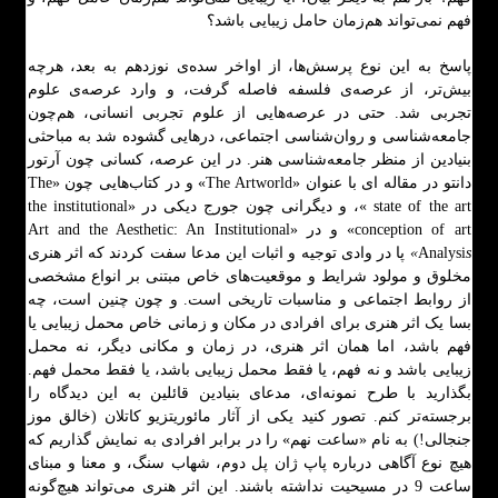
فهم نمی‌تواند هم‌زمان حامل زیبایی باشد؟
پاسخ به این نوع پرسش‌ها، از اواخر سده‌ی نوزدهم به بعد، هرچه
بیش‌تر، از عرصه‌ی فلسفه فاصله گرفت، و وارد عرصه‌ی علوم
تجربی شد. حتی در عرصه‌هایی از علوم تجربی انسانی، هم‌چون
جامعه‌شناسی و روان‌شناسی اجتماعی، درهایی گشوده شد به مباحثی
بنیادین از منظر جامعه‌شناسی هنر. در این عرصه، کسانی چون آرتور
دانتو در مقاله ای با عنوان «The Artworld» و در کتاب‌هایی چون «The
state of the art »، و دیگرانی چون جورج دیکی در «the institutional
conception of art» و در «Art and the Aesthetic: An Institutional
s
Analysi
»
پا در وادی توجیه و اثبات این مدعا سفت کردند که اثر هنری
مخلوق و مولود شرایط و موقعیت‌های خاص مبتنی بر انواع مشخصی
از روابط اجتماعی و مناسبات تاریخی است. و چون چنین است، چه
بسا یک اثر هنری برای افرادی در مکان و زمانی خاص محمل زیبایی یا
فهم باشد، اما همان اثر هنری، در زمان و مکانی دیگر، نه محمل
زیبایی باشد و نه فهم، یا فقط محمل زیبایی باشد، یا فقط محمل فهم.
بگذارید با طرح نمونه‌ای، مدعای بنیادین قائلین به این دیدگاه را
برجسته‌تر کنم. تصور کنید یکی از آثار مائوریتزیو کاتلان (خالق موز
جنجالی!) به نام «ساعت نهم» را در برابر افرادی به نمایش گذاریم که
هیچ نوع آگاهی درباره پاپ ژان پل دوم، شهاب سنگ، و معنا و مبنای
ساعت 9 در مسیحیت نداشته باشند. این اثر هنری می‌تواند هیچ‌گونه