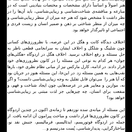
هنر اصولاً و اساساً دارای مشخصات و مختصات بنیادینی است که در
منازعه و مناقشه‌ی شناخت‌شناسی و زیبایی‌شناسی، باید آن‌ها را در
نظر داشت تا مشخص شود که هنر چه میزان از منظر زیبایی‌شناسی و
چه میزان از منظر شناختی بر ذهن و ضمیر انسان و زیست فردی و
اجتماعی او تاثیرگذار خواهد بود.
اختلاف دیدگاه کانت و هگل در این عرصه، با نظرورزی‌های کسانی
چون شلینگ و شلگل و اخلاف ایشان به سرانجامی قطعی ناظر به
حل مسئله و رفع اختلاف نرسید. اخلاف هگل در اردوگاه «هگلی‌های
جوان» هر کدام به نوعی این مسئله را در کانون نظرورزی‌های خود
قرار دادند. در ادامه، کارل مارکس نیز از مبانی نظام نظری خود، بارها
نقب‌هایی به همین مسئله زد. در این‌جا، این مسئله هنوز در جریان بود
که آیا هنر را می‌توان قابل تقلیل به وجه زیبایی‌شناسی دانست؟ و اگر
نه، موازین و معاییر هنر در عرصه‌هایی چون ایجاد شناخت و فهم، و
منفعت برای انسان، چه چیزهایی جز لذت مبتنی بر زیبایی‌شناسی
خواهد بود؟
این مسئله از میانه‌ی سده نوزدهم تا زمانه‌ی اکنون در چندین اردوگاه
در کانون نظرورزی‌ها قرار داشت و مباحث پیرامون آن ادامه یافت. از
جمله در اردوگاه فوتوریسم، ایدئالیسم، فرمالیسم، جنبش نقد نو،
ساختارگرایی، پدیدارشناسی، پُست مدرنیسم و…