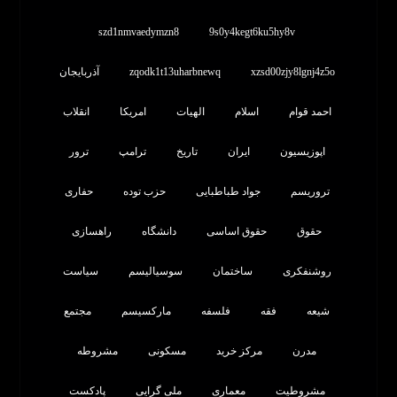
szd1nmvaedymzn8
9s0y4kegt6ku5hy8v
xzsd00zjy8lgnj4z5o
zqodk1t13uharbnewq
آذربایجان
احمد قوام
اسلام
الهیات
امریکا
انقلاب
اپوزیسیون
ایران
تاریخ
ترامپ
ترور
تروریسم
جواد طباطبایی
حزب توده
حفاری
حقوق
حقوق اساسی
دانشگاه
راهسازی
روشنفکری
ساختمان
سوسیالیسم
سیاست
شیعه
فقه
فلسفه
مارکسیسم
مجتمع
مدرن
مرکز خرید
مسکونی
مشروطه
مشروطیت
معماری
ملی گرایی
پادکست