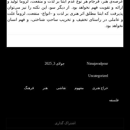
عرصه‌ی هنر، فرجام هر نوع عدم ابتنا بر لذت و منفعت، لزوماً تولید و
ارائه و تقویت فهم نخواهد بود. از دیگر سو، این نکته را نیز می‌توان
پذیرفت که ابتنا مطلق اثر هنری بر لذت و –انواع- منفعت، لزوماً علت
و عاملی در راستای تخفیف و تخریب ساحتِ شناختی، و فهم انسان
نخواهد بود.
Nimajavadpour
جولای 3, 2025
Uncategorized
حراج هنری
مفهوم
نقاشی
هنر
فرهنگ
فلسفه