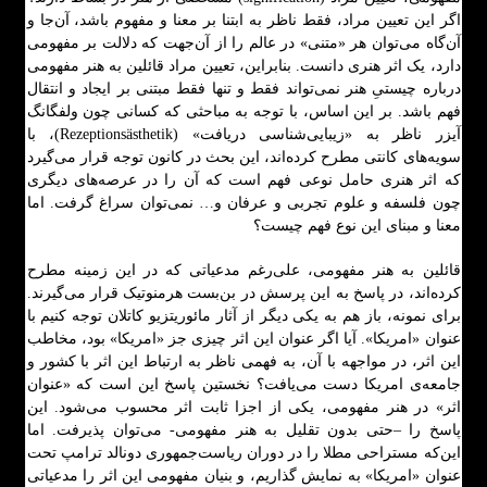
اگر این تعیین مراد، فقط ناظر به ابتنا بر معنا و مفهوم باشد، آن‌جا و
آن‌گاه می‌توان هر «متنی» در عالم را از آن‌جهت که دلالت بر مفهومی
دارد، یک اثر هنری دانست. بنابراین، تعیین مراد قائلین به هنر مفهومی
درباره چیستیِ هنر نمی‌تواند فقط و تنها فقط مبتنی بر ایجاد و انتقال
فهم باشد. بر این اساس، با توجه به مباحثی که کسانی چون ولفگانگ
آیزر ناظر به «زیبایی‌شناسی دریافت» (Rezeptionsästhetik)، با
سویه‌های کانتی مطرح کرده‌اند، این بحث در کانون توجه قرار می‌گیرد
که اثر هنری حامل نوعی فهم است که آن را در عرصه‌های دیگری
چون فلسفه و علوم تجربی و عرفان و… نمی‌توان سراغ گرفت. اما
معنا و مبنای این نوع فهم چیست؟
قائلین به هنر مفهومی، علی‌رغم مدعیاتی که در این زمینه مطرح
کرده‌اند، در پاسخ به این پرسش در بن‌بست هرمنوتیک قرار می‌گیرند.
برای نمونه، باز هم به یکی دیگر از آثار مائوریتزیو کاتلان توجه کنیم با
عنوان «امریکا». آیا اگر عنوان این اثر چیزی جز «امریکا» بود، مخاطب
این اثر، در مواجهه با آن، به فهمی ناظر به ارتباط این اثر با کشور و
جامعه‌ی امریکا دست می‌یافت؟ نخستین پاسخ این است که «عنوان
اثر» در هنر مفهومی، یکی از اجزا ثابت اثر محسوب می‌شود. این
پاسخ را –حتی بدون تقلیل به هنر مفهومی- می‌توان پذیرفت. اما
این‌که مستراحی مطلا را در دوران ریاست‌جمهوری دونالد ترامپ تحت
عنوان «امریکا» به نمایش گذاریم، و بنیان مفهومی این اثر را مدعیاتی