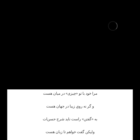
محکوم به مفهوم
مرا خود با تو «چیزی» در میان هست
و گر نه رویِ زیبا در جهان هست
به «گفتن» راست ناید شرح حسن‌ات
ولیکن گفت خواهم تا زبان هست