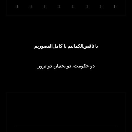
قبلی
یا ناقص‌الکمالیم یا کامل‌القصوریم
بعدی
دو حکومت، دو بختیار، دو ترور
Nimajavadpour
مشاهده نوشته ها