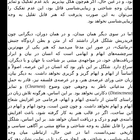
بود، و در عین حال، اگر هم‌چون هگل بپذیریم باید عدم تفکیک و تمایز
میان وجهِ شناختی و زیبایی‌شناسی قائل بود، این عدم تفکیک را
می‌توان به این صورت پذیرفت که هنر قابل تقلیل به وجه
زیبایی‌شناسی نخواهد بود.
اما در سوی دیگر همان میدان، و در همان دوران، دیگرانی چون
فریدریش شلگل قرار داشتند که از متن و بطن اردوگاه جنبش
«رمانتیک»، در صور این مدعا می‌دمید که هنر یکی از مهم‌ترین
سرچشمه‌های ابهام و ایهامی است که انسان در بیان و ابراز
دریافت‌های خود، در مواجهه‌ی مبتنی بر شناخت با جهان و با دیگران،
سراغ دارد. شلگل بر این باور بود که انسان در این عرصه، اصولاً و
اساساً از ابهام و ایهام گریز و گزیری نخواهد داشت. به دیگر بیان،
زبان حتی ورای عرصه‌ی هنر، و در عرصه‌ی فلسفه نیز، قادر به حملِ
بارِ مدعیاتی ناظر به وجوهی چون وضوح (
Clearness
) و تمایز
(
Distinctness
) دکارتی نخواهد بود. بر این اساس، هرگونه تلاش زبان در
راستای کاستن از دامنه‌ی ابهام و ایهام، فرجامی جز افزایش شعاع
ابهام و ایهام نخواهد داشت. و چون چنین است، وجود ابهام و ایهام در
این ساحت، اگر در قالب هنر به کار گرفته شود، باعث افزایش
دامنه‌ی فهم و درک و دریافت انسان خواهد شد. بر این اساس، شلگل
هنر را قابل تقلیل به وجه شناختی و منافع مبتنی بر آگاهی سیاسی و
تاریخی نمی‌دانست، اما در عین حال، ارتباطی میان وجه
زیبایی‌شناسی و شناختیِ هنر ایجاد می‌کرد تا در نهایت نشان دهد که