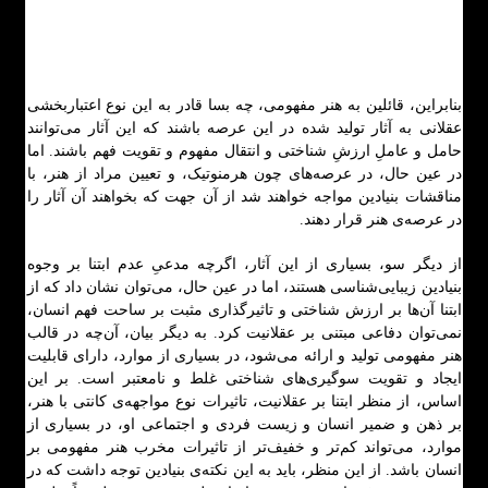
بنابراین، قائلین به هنر مفهومی، چه بسا قادر به این نوع اعتباربخشی
عقلانی به آثار تولید شده در این عرصه باشند که این آثار می‌توانند
حامل و عاملِ ارزشِ شناختی و انتقال مفهوم و تقویت فهم باشند. اما
در عین حال، در عرصه‌های چون هرمنوتیک، و تعیین مراد از هنر، با
مناقشات بنیادین مواجه خواهند شد از آن جهت که بخواهند آن آثار را
در عرصه‌ی هنر قرار دهند.
از دیگر سو، بسیاری از این آثار، اگرچه مدعیِ عدم ابتنا بر وجوه
بنیادین زیبایی‌شناسی هستند، اما در عین حال، می‌توان نشان داد که از
ابتنا آن‌ها بر ارزش شناختی و تاثیرگذاری مثبت بر ساحت فهم انسان،
نمی‌توان دفاعی مبتنی بر عقلانیت کرد. به دیگر بیان، آن‌چه در قالب
هنر مفهومی تولید و ارائه می‌شود، در بسیاری از موارد، دارای قابلیت
ایجاد و تقویت سوگیری‌های شناختی غلط و نامعتبر است. بر این
اساس، از منظر ابتنا بر عقلانیت، تاثیرات نوع مواجهه‌ی کانتی با هنر،
بر ذهن و ضمیر انسان و زیست فردی و اجتماعی او، در بسیاری از
موارد، می‌تواند کم‌تر و خفیف‌تر از تاثیرات مخرب هنر مفهومی بر
انسان باشد. از این منظر، باید به این نکته‌ی بنیادین توجه داشت که در