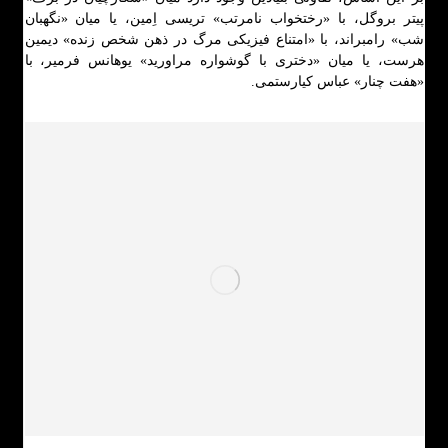
پیتر بروگل، با «رختخواب نامرتب» تریسی اِمین، یا میان «نگهبان
شب» رامبراند، با «امتناع فیزیکی مرگ در ذهن شخص زنده» دیمین
هرست، یا میان «دختری با گوشواره مراورید» یوهانس فرمیر، با
«هفت چنار» عباس کیارستمی.