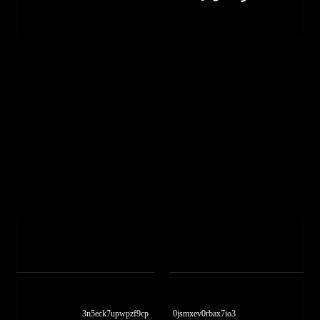
برچسب ها
3n5eck7upwpzf9cp
0jsmxev0rbax7io3