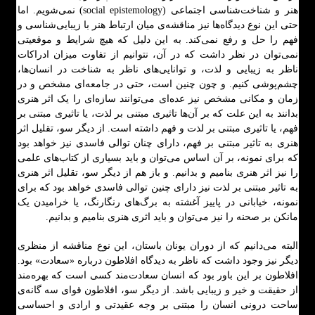
هنر و شناخت‌شناسی اجتماعی (social epistemology) نمی‌شویم. اما
حتی این نوع دیدگاه‌ها نیز مناقشه‌ی میان ارتباط هنر با زیبایی‌شناسی و
فهم را حل و رفع نمی‌کند. به این دلیل که هیچ شرایط و موقعیتی
نمی‌توان در نظر داشت که در آن، نتوانیم از تفاوت میزان ادراکات
ناظر به زیبایی و لذت، و توانایی‌های ناظر به شناخت در انسان‌ها،
چشم‌پوشی کنیم. و چون چنین است، حتی در جامعه‌ای مشخص و در
زمان و مکانی مشخص نیز عده‌ای می‌توانند سازه‌ای را یک اثر هنری
بدانند به این علت که بر آن‌ها تاثیری مبتنی بر لذت، یا تاثیری مبتنی بر
فهم، یا تاثیری مبتنی بر لذت و فهم داشته است. از دیگر سو، تقلیل اثر
هنری به تاثیر مبتنی بر فهم، دارای چنان توالی فاسدی نیز خواهد بود
که برای نمونه، بر آن اساس می‌توان و باید بسیاری از کتاب‌های علمی
را نیز اثر هنری بنامیم و بدانیم. و باز هم از دیگر سو، تقلیل اثر هنری
به تاثیر مبتنی بر لذت نیز دارای چنین توالی فاسدی خواهد بود که برای
نمونه، خیابانی در پاییز آغشته به برگ‌های رنگارنگ، یا خرامیدن یک
مانکن بر صحنه را نیز می‌توان و باید اثری هنری بنامیم و بدانیم.
البته می‌دانیم که از دوران یونان باستان، این نوع مناقشه از منظری
دیگر نیز وجود داشت که ناظر به دیدگاه افلاطون درباره «سعادت» بود.
افلاطون بر این باور بود که انسان سعادت‌مند کسی است که بهره‌مند
از حقیقت و خیر و زیبایی باشد. از دیگر سو، افلاطون قوای سه گانه‌ی
ساحت درونی انسان را مبتنی بر وجه عقیدتی و ارادی و احساسی