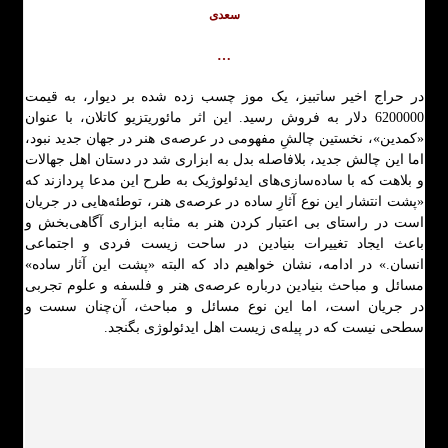
سعدی
…
در حراج اخیر ساتبیز، یک موز چسب زده شده بر دیوار، به قیمت
6200000 دلار به فروش رسید. این اثر مائوریتزیو کاتلان، با عنوان
«کمدین»، نخستین چالشِ مفهومی در عرصه‌ی هنر در جهان جدید نبود،
اما این چالش جدید، بلافاصله بدل به ابزاری شد در دستان اهل جهالات
و بلاهت که با ساده‌سازی‌های ایدئولوژیک به طرح این مدعا پردازند که
«پشت انتشار این نوع آثارِ ساده در عرصه‌ی هنر، توطئه‌هایی در جریان
است در راستای بی اعتبار کردن هنر به مثابه ابزاری آگاهی‌بخش و
باعث ایجاد تغییرات بنیادین در ساحت زیست فردی و اجتماعی
انسان.» در ادامه، نشان خواهیم داد که البته «پشت این آثار ساده»
مسائل و مباحث بنیادین درباره عرصه‌ی هنر و فلسفه و علوم تجربی
در جریان است، اما این نوع مسائل و مباحث، آن‌چنان سست و
سطحی نیست که در پیله‌ی زیست اهل ایدئولوژی بگنجد.