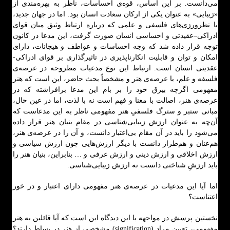
می‌دانست. بر این اساس، قوه‌ی احساسات، ناظر به بهره‌مندی از
«زیبایی» به عنوان یکی از ارکان سعادت انسان بود. اما در جهان جدید،
با نظرورزی‌های فلسفی و علمی که درباره ارتباط وثیق میان قوای
ادراکی–عقیدتی و احساسی انسان صورت گرفت، این مدعا در کانون
توجه قرار داده شد که وجه احساسات و عواطف و هیجانات، دارای
امکان و توان و قابلیت انکارناپذیری در تاثیرگذاری بر قوای ادراکی-
عقدیتی انسان است. ارتباط این نوع مدعیات مطروحه در عرصه‌ی
فلسفه و علم، با عرصه‌ی هنر و مشخصاً بحث حاضر، این است که هنر
مفهومی اگرچه بیرق خود را بر بام این مدعا برافراشته که در
عرصه‌ی هنر، اصالت با معنا و فهم است نه با لذت، اما در عین حال،
مبانی ستبر و سترگ فلسفیِ هنر مفهومی ناظر به این مدعاست که
آن‌چه به عنوان ارزش زیبایی‌شناسی در مقام بنیان هنر قرار داده
می‌شود را باید در آن مقام بی‌اعتبار دانست، و آن را در عرصه‌ی هنر،
هم‌عنان و هم‌طراز دانست با دیگر ارزش‌هایی چون ارزش سیاسی و
ارزش اخلاقی و ارزش دینی و ارزش عرفی و … بنابراین، بنیان هنر را
باید ارزشِ شناختی دانست نه ارزش زیبایی‌شناسی.
اما آیا این مدعیات در عرصه‌ی هنر مفهومی دارای اعتبار و در خور
اعتناست؟
نخستین پرسش در مواجهه با این دیدگاه این است که آیا قائلین به هنر
مفهومی، تعیین مراد (signification) مشخصی از هنر در بساط دارند؟