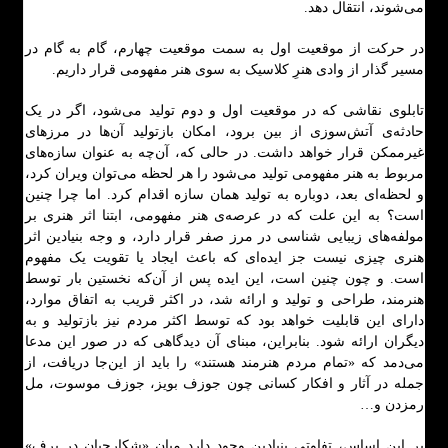
می‌شوند، انتقال دهد.
در حرکت از موقعیت اول به سمت موقعیت چهارم، گام به گام در
مسیر گذار از وادی هنرِ کلاسیک به سوی هنر مفهومی قرار داریم.
تابلوی نقاشی که در موقعیت اول و دوم تولید می‌شود، اگر در یک
حادثه‌ی آتش‌سوزی از بین برود، امکان بازتولید آن‌ها در مرزهای
غیرممکن قرار خواهد داشت. در حالی که، آن‌چه به عنوان سازه‌های
مربوط به هنر مفهومی تولید می‌شود را هر لحظه می‌توان ویران کرد،
و لحظه‌ای بعد، دوباره به تولید همان سازه اقدام کرد. اما چرا چنین
است؟ به این علت که در عرصه‌ی هنر مفهومی، ابتنا اثر هنری بر
مولفه‌های زیبایی شناسی در مرز صفر قرار دارد، و وجه بنیادین اثر
هنری چیزی نیست جز ایده‌ای که باعث ایجاد یا تقویت یک مفهوم
است. و چون چنین است، این ایده پس از آن‌که نخستین بار توسط
هنرمند، طراحی و تولید و ارائه شد، در اکثر قریب به اتفاق موارد،
دارای این قابلیت خواهد بود که توسط اکثر مردم نیز بازتولید و به
دیگران ارائه شود. بنابراین، مبنای آن دیدگاهی که در صور این مدعا
می‌دمد که «تمام مردم هنرمند هستند» را باید از این‌جا دریافت، از
جمله در آثار و افکار کسانی چون جوزف بویز، جوزف موسوت، مل
رمزدن و…
بر این اساس، تفاوتی بنیادین وجود دارد میان «شکارچیان در برف»