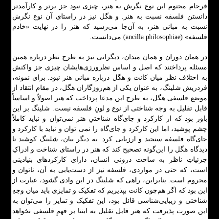
فرجام محتوم این نوع نگرش به هنر، چیزی نبود جز برتر و کارآمدتر
دانستن فلسفه نسبت به هنر. و هگل نیز در راستای آن نوع نگرش
نسبت به مبانی هنر، به آن‌جا می‌رسید که هنر را در نهایت «خادم
فلسفه» (ancilla philosophiae) می‌دانست.
در همان دوران و همان میدان، دیگرانی نیز به طرح نظر درباره همین
مسئله پرداختند که اصل و اساس نظرورزی‌هایشان چیزی جز واکنش
به اختلاف نظر میان کانت و هگل درباره مبانی هنر نبود. برای نمونه،
فردریش شلینگ، به عنوان یکی از هم‌روزگاران هگل، در مقام انتقاد از
موضع فلسفی هگل، به طرح این مدعا پرداخت که هنر اصولاً و اساساً
قابل تقلیل به وجه شناختی از نوع و لونِ فلسفه نیست. شلینگ بر این
باور بود که از کارکرد و جای‌گاه شناختیِ هنر نمی‌توان و نباید کاملاً
چشم پوشید، اما این کارکرد و جای‌گاه را نمی توان و نباید با کارکرد و
جای‌گاه فلسفه سنجید و ارزیابی کرد. به دیگر بیان، شلینگ کوشید تا
دیدگاه هگل را این‌گونه تصحیح کند که هنر در راستای شناخت و ادراکِ
جزئیاتِ ناظر به ساحت درونی انسان، دارای کارکردهای بنیادینی
است، که حتی در مواردی، فلسفه نیز از دست‌یابی به آن، ناتوان و
محروم است. بنابراین، راهی که شلینگ در این وادی گشود، عبارت از
این بود که اگر هم‌چون کانت بپذیریم که تفکیک و تمایزی باید میان وجهِ
شناختی و زیبایی‌شناسی قائل بود، این تفکیک و تمایز را می‌توان به
این صورت پذیرفت که هنر قابل تقلیل به ابتنا بر فهمِ فلسفی نخواهد