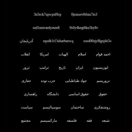
3n5eck7upwpzf9cp
0jsmxev0rbax7io3
szd1nmvaedymzn8
9s0y4kegt6ku5hy8v
xzsd00zjy8lgnj4z5o
zqodk1t13uharbnewq
آذربایجان
احمد قوام
اسلام
الهیات
امریکا
انقلاب
اپوزیسیون
ایران
تاریخ
ترامپ
ترور
تروریسم
جواد طباطبایی
حزب توده
حفاری
حقوق
حقوق اساسی
دانشگاه
راهسازی
روشنفکری
ساختمان
سوسیالیسم
سیاست
شیعه
فقه
فلسفه
مارکسیسم
مجتمع