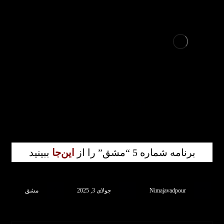
رو به قبله سـراب
برنامه شماره 5 “مشق” را از
این‌جا
ببینید
Nimajavadpour
جولای 3, 2025
مشق